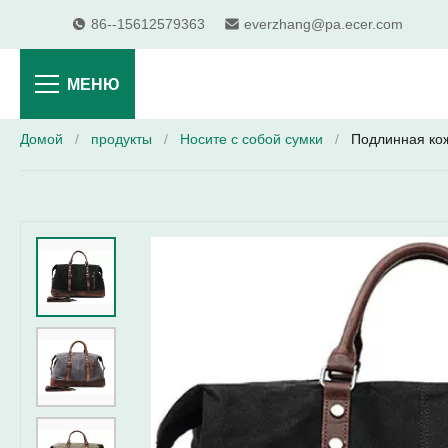
86--15612579363
everzhang@pa.ecer.com
МЕНЮ
Домой
/
продукты
/
Носите с собой сумки
/
Подлинная кож