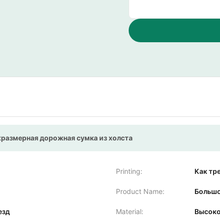
размерная дорожная сумка из холста
Printing:
Как тр
Product Name:
Большо
езд
Material:
Высоко