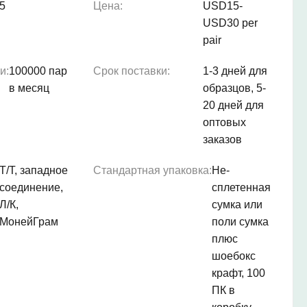
5
Цена:
USD15-
USD30 per
pair
и:
100000 пар
Срок поставки:
1-3 дней для
в месяц
образцов, 5-
20 дней для
оптовых
заказов
Т/Т, западное
Стандартная упаковка:
Не-
соединение,
сплетенная
Л/К,
сумка или
МонейГрам
поли сумка
плюс
шоебокс
крафт, 100
ПК в