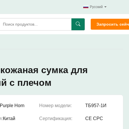
Русский
Запросить сейч
кожаная сумка для
й с плечом
Purple Horn
Номер модели:
ТБ957-1И
я:
Китай
Сертификация:
CE CPC