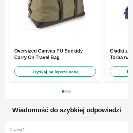
Oversized Canvas PU Soekidy
Gładki za
Carry On Travel Bag
Torba na 
Uzyskaj najlepszą cenę
Uz
Wiadomość do szybkiej odpowiedzi
Nazwa
*