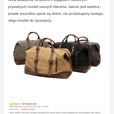
Kolor
Czarny Błękitny
prywatnych modeli naszych klientów.
Jakość jest świetna i
prawie wszystkie opinie są dobre, nie produkujemy taniego,
Cutomizacja
Witamy.
złego torebki do sprzedaży.