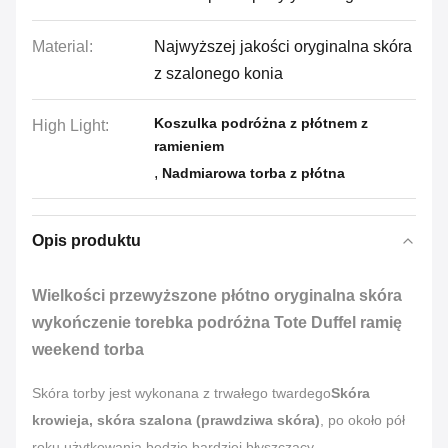
Material:
Najwyższej jakości oryginalna skóra
z szalonego konia
Koszulka podróżna z płótnem z
High Light:
ramieniem
,
Nadmiarowa torba z płótna
Opis produktu
Wielkości przewyższone płótno oryginalna skóra
wykończenie torebka podróżna Tote Duffel ramię
weekend torba
Skóra torby jest wykonana z trwałego twardego
Skóra
krowieja, skóra szalona (prawdziwa skóra)
, po około pół
roku użytkowania będzie bardziej błyszczący.