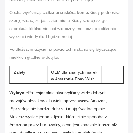
Cecha wyróżniająca
Szalona skóra konia.
Kiedy podnosisz
skórę, widać, że jest zziemniona.Kiedy szorujesz go
szerokoJeśli ślad nie jest widoczny, możesz go delikatnie
wytrzeć i wtedy ślad będzie mniej
Po dłuższym użyciu na powierzchni stanie się błyszczące,
miękkie i gładkie w dotyku.
Zalety
OEM dla znanych marek
w Amazonie Ebay Wish
Cechy
stylowy, trwały, odporny
Wykrycie
Profesjonalnie stworzyliśmy wiele dobrych
na brud
rodzajów plecaków dla wielu sprzedawców Amazon,
Sprzedają się bardzo dobrze i mają świetne opinie.
Materiał
Wysokiej jakości płótno,
PU paski ze skóry
Możesz wysłać jedno zdjęcie, które ci się spodoba z
Amazona przez hurtownicy, cena jest znacznie lepsza niż
Płeć
Kobiety
cena detaliczna na pewno z wyjątkiem niektórych