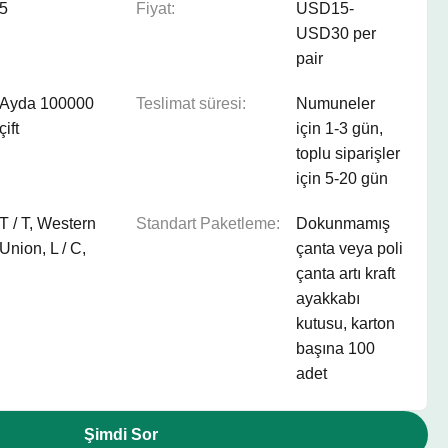
5
Fiyat:
USD15-
USD30 per
pair
Ayda 100000
Teslimat süresi:
Numuneler
çift
için 1-3 gün,
toplu siparişler
için 5-20 gün
T / T, Western
Standart Paketleme:
Dokunmamış
Union, L / C,
çanta veya poli
çanta artı kraft
ayakkabı
kutusu, karton
başına 100
adet
Şimdi Sor