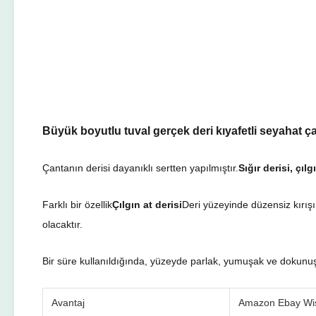
Büyük boyutlu tuval gerçek deri kıyafetli seyahat ç
Çantanın derisi dayanıklı sertten yapılmıştır.
Sığır derisi, çılg
Farklı bir özellik
Çılgın at derisi
Deri yüzeyinde düzensiz kırışıkl
olacaktır.
Bir süre kullanıldığında, yüzeyde parlak, yumuşak ve dokunuş
Avantaj
Amazon Ebay Wis