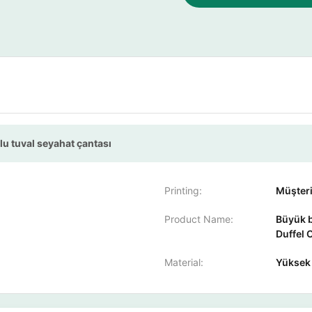
u tuval seyahat çantası
Printing:
Müşteri
Product Name:
Büyük b
Duffel 
Material:
Yüksek k