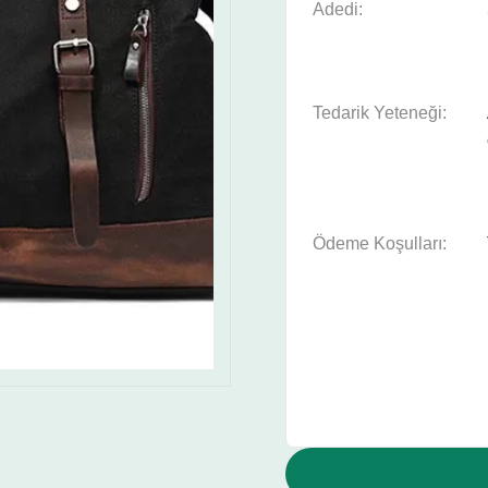
Adedi:
Tedarik Yeteneği:
Ödeme Koşulları: