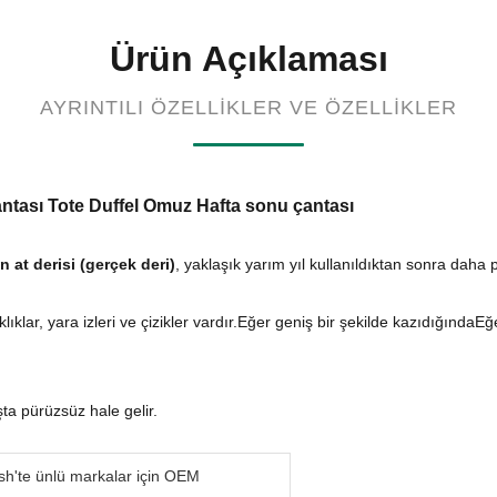
Ürün Açıklaması
AYRINTILI ÖZELLIKLER VE ÖZELLIKLER
antası Tote Duffel Omuz Hafta sonu çantası
ın at derisi (gerçek deri)
, yaklaşık yarım yıl kullanıldıktan sonra daha p
ıklar, yara izleri ve çizikler vardır.Eğer geniş bir şekilde kazıdığındaEğer
ta pürüzsüz hale gelir.
h'te ünlü markalar için OEM