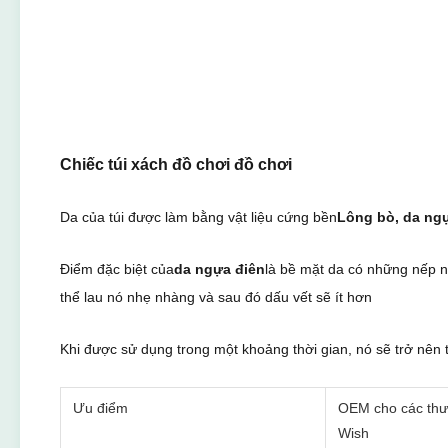
Chiếc túi xách đồ chơi đồ chơi
Da của túi được làm bằng vật liệu cứng bền
Lông bò, da ngự
Điểm đặc biệt của
da ngựa điên
là bề mặt da có những nếp n
thể lau nó nhẹ nhàng và sau đó dấu vết sẽ ít hơn
Khi được sử dụng trong một khoảng thời gian, nó sẽ trở nê
Ưu điểm
OEM cho các thư
Wish