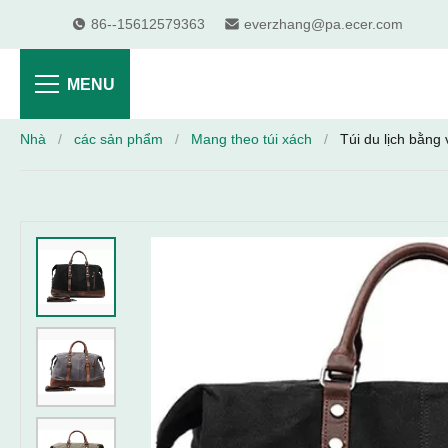
86--15612579363
everzhang@pa.ecer.com
MENU
Nhà
/
các sản phẩm
/
Mang theo túi xách
/
Túi du lịch bằng 