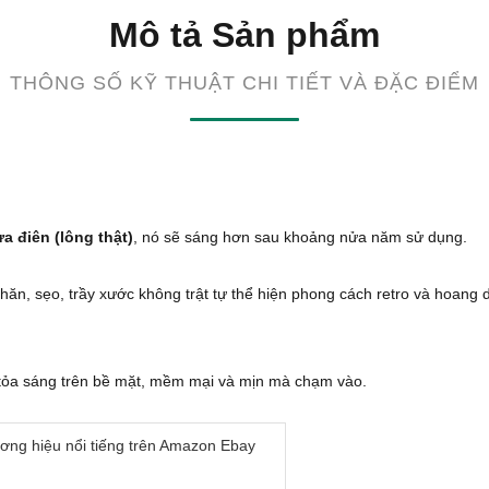
Mô tả Sản phẩm
THÔNG SỐ KỸ THUẬT CHI TIẾT VÀ ĐẶC ĐIỂM
a điên (lông thật)
, nó sẽ sáng hơn sau khoảng nửa năm sử dụng.
hăn, sẹo, trầy xước không trật tự thể hiện phong cách retro và hoang 
n tỏa sáng trên bề mặt, mềm mại và mịn mà chạm vào.
ơng hiệu nổi tiếng trên Amazon Ebay