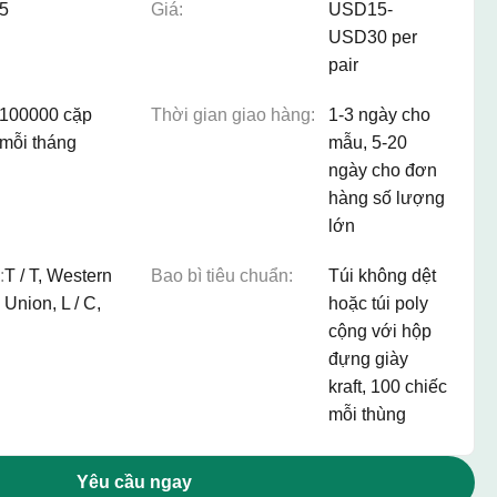
5
Giá:
USD15-
USD30 per
pair
100000 cặp
Thời gian giao hàng:
1-3 ngày cho
mỗi tháng
mẫu, 5-20
ngày cho đơn
hàng số lượng
lớn
:
T / T, Western
Bao bì tiêu chuẩn:
Túi không dệt
Union, L / C,
hoặc túi poly
cộng với hộp
đựng giày
kraft, 100 chiếc
mỗi thùng
Yêu cầu ngay