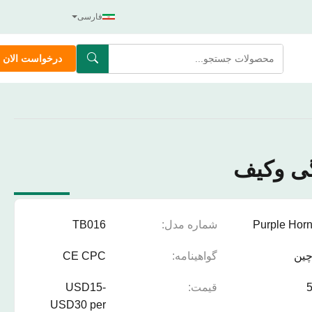
فارسی
درخواست الان
گی وکیف
Purple Hor
شماره مدل:
TB016
ین
گواهینامه:
CE CPC
قیمت:
USD15-
USD30 per