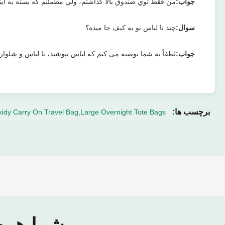
جواب:
من فقط توي صندوق بالا گذاشتم، ولي مطمئنم که بسته به اينک
سوال:
چند تا لباس تو يه کيف جا ميده؟
جواب:
لطفاً به شما توصیه می کنم که لباس بپوشید، تا لباس و شلوار
برچسب ها:
kidy Carry On Travel Bag,Large Overnight Tote Bags