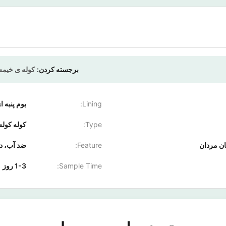
برجسته کردن:
کوله ی خیمه
Lining:
بوم پنبه ا
Type:
کوله کوله
ان مردان
Feature:
ضد آب، دو
Sample Time:
1-3 روز