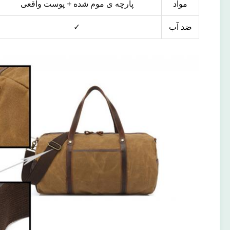
مواد
پارچه ی موم شده + پوست واقعی
ضد آب
✓