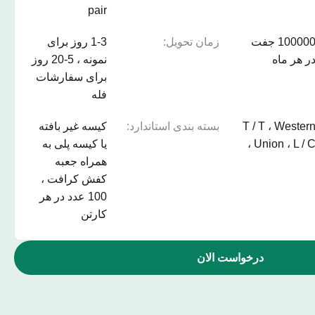
pair
100000 جفت
زمان تحویل:
1-3 روز برای
ر هر ماه
نمونه ، 5-20 روز
برای سفارشات
فله
T / T ، Wester
بسته بندی استاندارد:
کیسه غیر بافته
Union ، L / C 
یا کیسه پلی به
همراه جعبه
کفش کرافت ،
100 عدد در هر
کارتن
درخواست الان