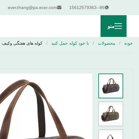
everzhang@pa.ecer.com
86--15612579363
منو
خونه
/
محصولات
/
با خود کوله حمل کنید
/
کوله های هفتگی وکیف