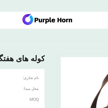
کوله های هفت
نام تجاری:
n
محل مبدا:
چ
5
MOQ: