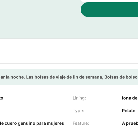
sar la noche
,
Las bolsas de viaje de fin de semana
,
Bolsas de bolso
to
Lining:
lona de
Type:
Petate
de cuero genuino para mujeres
Feature:
A prueb