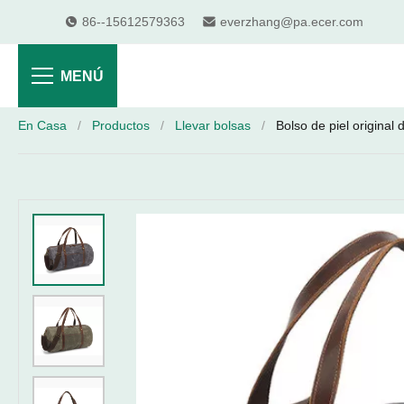
86--15612579363
everzhang@pa.ecer.com
MENÚ
En Casa
/
Productos
/
Llevar bolsas
/
Bolso de piel original