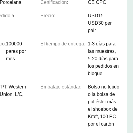
Porcelana
Certificación:
CE CPC
edido:
5
Precio:
USD15-
USD30 per
pair
ro:
100000
El tiempo de entrega:
1-3 días para
pares por
las muestras,
mes
5-20 días para
los pedidos en
bloque
T/T, Western
Embalaje estándar:
Bolso no tejido
Union, L/C,
o la bolsa de
poliéster más
el shoebox de
Kraft, 100 PC
por el cartón