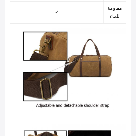
مقاومة
✓
للماء