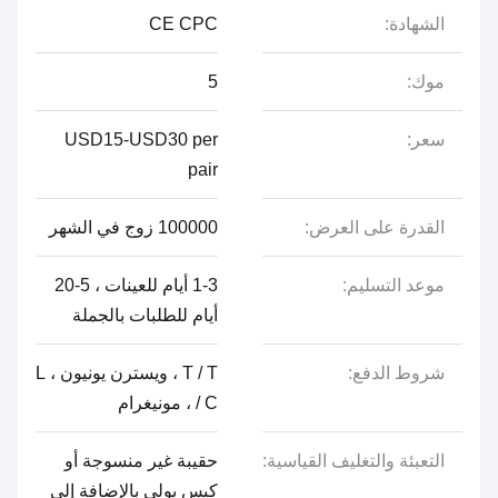
الشهادة:
CE CPC
موك:
5
سعر:
USD15-USD30 per
pair
القدرة على العرض:
100000 زوج في الشهر
موعد التسليم:
1-3 أيام للعينات ، 5-20
أيام للطلبات بالجملة
شروط الدفع:
T / T ، ويسترن يونيون ، L
/ C ، مونيغرام
التعبئة والتغليف القياسية:
حقيبة غير منسوجة أو
كيس بولي بالإضافة إلى