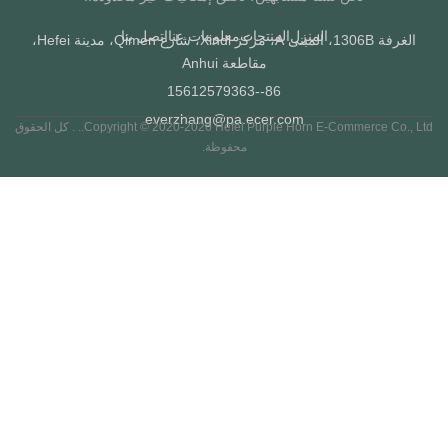
المنزل
المنتجات
معلومات عنا
اتصل بنا
الغرفة 1306B، المبنى A، مركز Xindi، شارع Qimen، مدينة Hefei،
مقاطعة Anhui
86--15612579363
everzhang@pa.ecer.com
Copyright © 2020-2026 Hefei Purple Horn E-Commerce Co., Ltd.. . كل الحقوق
محفوظة.