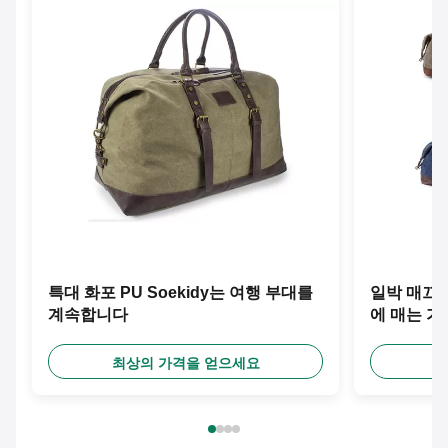
특대 화포 PU Soekidy는 여행 부대를
일박 매끄러운
계속합니다
에 매는 
최상의 가격을 얻으세요
최