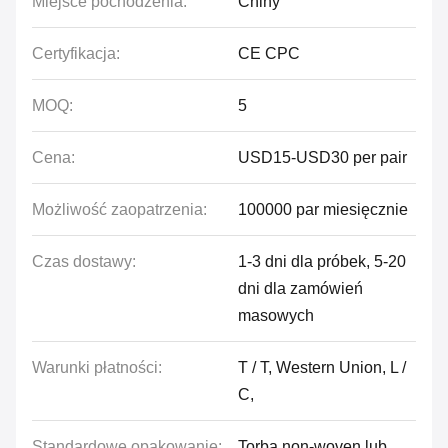
Miejsce pochodzenia:
Chiny
Certyfikacja:
CE CPC
MOQ:
5
Cena:
USD15-USD30 per pair
Możliwość zaopatrzenia:
100000 par miesięcznie
Czas dostawy:
1-3 dni dla próbek, 5-20
dni dla zamówień
masowych
Warunki płatności:
T / T, Western Union, L /
C,
Standardowe opakowanie:
Torba non-woven lub