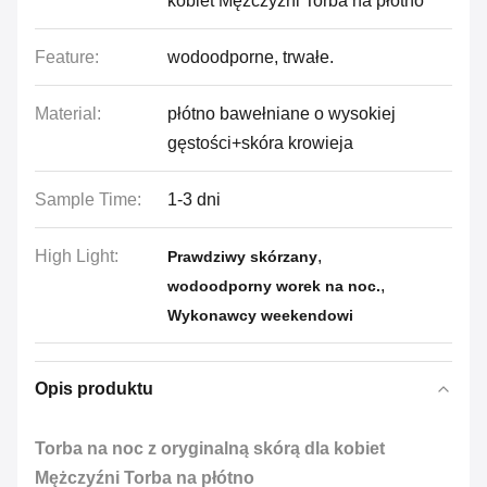
kobiet Mężczyźni Torba na płótno
Feature:
wodoodporne, trwałe.
Material:
płótno bawełniane o wysokiej
gęstości+skóra krowieja
Sample Time:
1-3 dni
High Light:
,
Prawdziwy skórzany
,
wodoodporny worek na noc.
Wykonawcy weekendowi
Opis produktu
Torba na noc z oryginalną skórą dla kobiet
Mężczyźni Torba na płótno