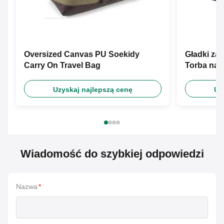
Oversized Canvas PU Soekidy
Gładki za
Carry On Travel Bag
Torba na 
Uzyskaj najlepszą cenę
Uz
Wiadomość do szybkiej odpowiedzi
Nazwa
*