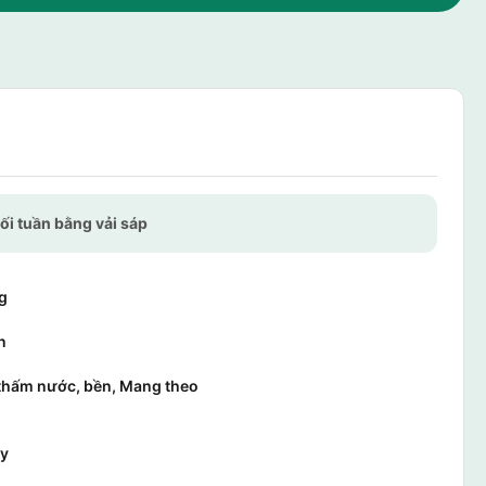
ối tuần bằng vải sáp
g
n
thấm nước, bền, Mang theo
ày