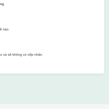
àng.
hế nào.
áo và sẽ không có nếp nhăn.