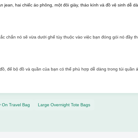
n jean, hai chiếc áo phông, một đôi giày, tháo kính và đồ vệ sinh dễ d
hắc chắn nó sẽ vừa dưới ghế tùy thuộc vào việc bạn đóng gói nó đầy t
 đồ, để bộ đồ và quần của bạn có thể phù hợp dễ dàng trong túi quần 
y On Travel Bag
Large Overnight Tote Bags