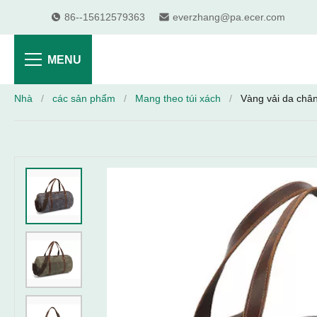
86--15612579363
everzhang@pa.ecer.com
MENU
Nhà
/
các sản phẩm
/
Mang theo túi xách
/
Vàng vải da chân