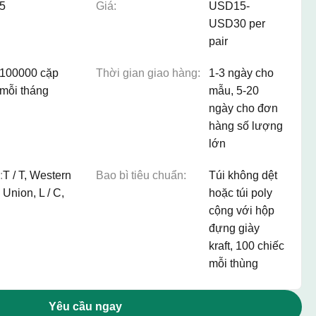
5
Giá:
USD15-
USD30 per
pair
100000 cặp
Thời gian giao hàng:
1-3 ngày cho
mỗi tháng
mẫu, 5-20
ngày cho đơn
hàng số lượng
lớn
:
T / T, Western
Bao bì tiêu chuẩn:
Túi không dệt
Union, L / C,
hoặc túi poly
cộng với hộp
đựng giày
kraft, 100 chiếc
mỗi thùng
Yêu cầu ngay